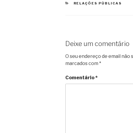
CATEGORIAS
RELAÇÕES PÚBLICAS
Deixe um comentário
O seu endereço de email não s
marcados com
*
Comentário
*