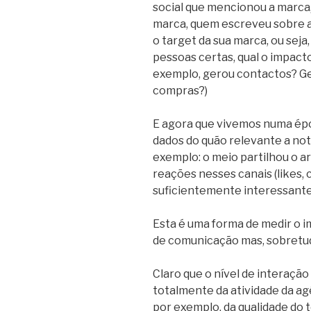
social que mencionou a marca
marca, quem escreveu sobre a
o target da sua marca, ou sej
pessoas certas, qual o impac
exemplo, gerou contactos? Ger
compras?)
E agora que vivemos numa époc
dados do quão relevante a noti
exemplo: o meio partilhou o ar
reações nesses canais (likes, 
suficientemente interessante 
Esta é uma forma de medir o i
de comunicação mas, sobretudo
Claro que o nível de interaç
totalmente da atividade da agê
por exemplo, da qualidade do t