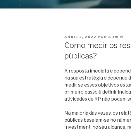
PUBLICADO
ABRIL 2, 2022
POR
ADMIN
EM
Como medir os resu
públicas?
A resposta imediata é depend
na sua estratégia e depende d
medir se esses objetivos estão
primeiro passo é definir indic
atividades de RP não podem se
Na maioria das vezes, os relat
públicas baseiam-se no número
Investment, no seu alcance, 