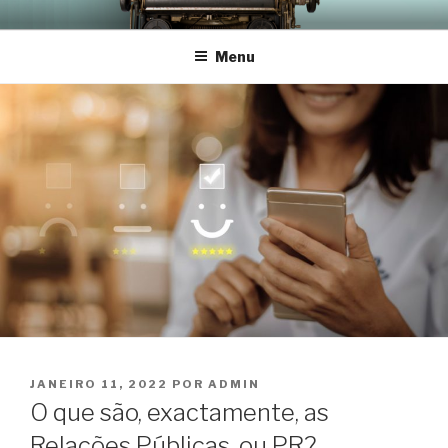
Saltar
SUIT PR
para
Menu
o
conteúdo
PUBLICADO
JANEIRO 11, 2022
POR
ADMIN
EM
O que são, exactamente, as
Relações Públicas, ou PR?