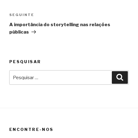
Navegação
de
Conteúdo
SEGUINTE
artigos
seguinte
A importância do storytelling nas relações
públicas
PESQUISAR
Pesquisar
Pesqu
por:
ENCONTRE-NOS